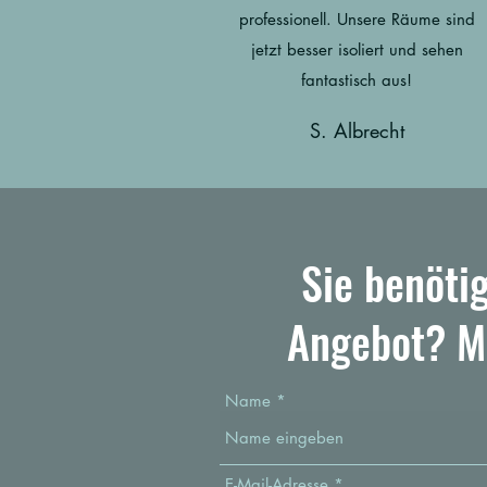
professionell. Unsere Räume sind
jetzt besser isoliert und sehen
fantastisch aus!
S. Albrecht
Sie benöti
Angebot? Me
Name
E-Mail-Adresse