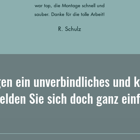
war top, die Montage schnell und
sauber. Danke für die tolle Arbeit!
R. Schulz
gen ein unverbindliches und k
lden Sie sich doch ganz einf